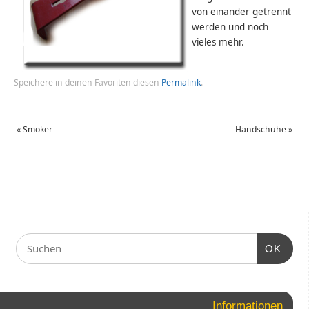
von einander getrennt
werden und noch
vieles mehr.
Speichere in deinen Favoriten diesen
Permalink
.
«
Smoker
Handschuhe
»
OK
Informationen