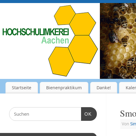
Startseite
Bienenpraktikum
Danke!
Kale
Smo
OK
Von
Si