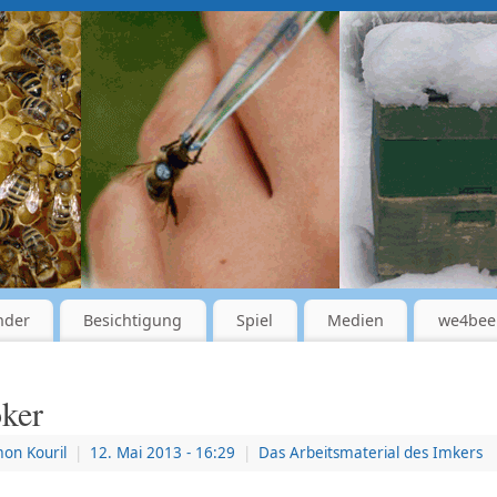
nder
Besichtigung
Spiel
Medien
we4bee
ker
mon Kouril
|
12. Mai 2013
- 16:29
|
Das Arbeitsmaterial des Imkers