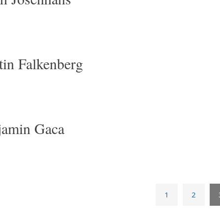
in Falkenberg
jamin Gaca
1
2