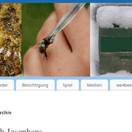
nder
Besichtigung
Spiel
Medien
we4bee
rchiv
h Josenhans