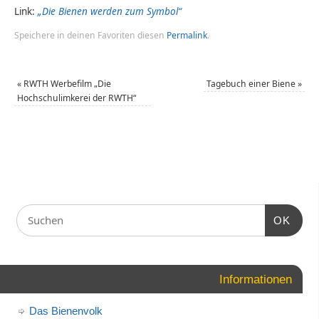
Link:
„Die Bienen werden zum Symbol“
Speichere in deinen Favoriten diesen
Permalink
.
«
RWTH Werbefilm „Die
Tagebuch einer Biene
»
Hochschulimkerei der RWTH“
OK
Informationen
Das Bienenvolk